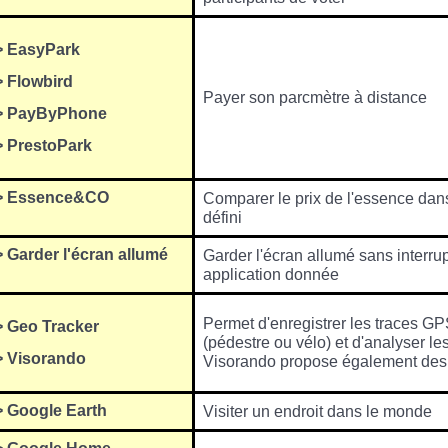
> EasyPark
> Flowbird
Payer son parcmètre à distance
> PayByPhone
> PrestoPark
>
Essence&
CO
Comparer le prix de l'essence dan
d
éfini
>
Garder l'écran allumé
Garder l'écran allumé sans interru
application donnée
Permet d'enregistrer les traces GP
>
Geo Tracker
(pédestre ou vélo) et d'analyser les
>
Visorando
Visorando propose également de
>
Google Earth
Visiter un endroit dans le monde