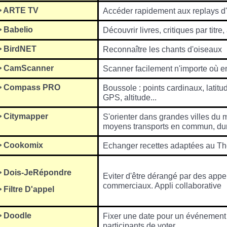
> ARTE TV
Accéder rapidement aux replays d'
> Babelio
Découvrir livres, critiques par titr
> BirdNET
Reconnaître les chants d'oiseaux
> CamScanner
Scanner facilement n'importe où 
> Compass PRO
Boussole : points cardinaux, latitud
GPS, altitude...
> Citymapper
S'orienter dans grandes villes du m
m
oyens transports en commun, duré
> Cookomix
Echanger recettes adaptées au T
> Dois-Je
Répondre
Eviter d'être dérangé par des app
commerciaux. Appli
collaborative
> Filtre D'appel
> Doodle
Fixer une date pour un événement
participants de voter