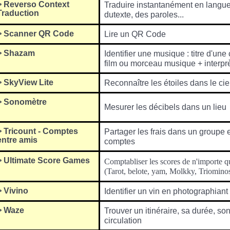
>
Reverso Context
Traduire instantanément en langu
Traduction
du
texte, des paroles...
>
Scanner QR Code
Lire un QR Code
>
Shazam
Identifier une musique : titre d'un
film ou morceau musique + interpr
>
SkyView Lite
Reconnaître les étoiles dans le cie
>
Sonomètre
Mesurer les décibels dans un lieu
>
Tricount - Comptes
Partager les frais dans un groupe e
entre amis
c
omptes
>
Ultimate Score Games
Comptabliser les scores de n'importe q
(Tarot, belote, yam, Molkky, Triominos,
>
Vivino
Identifier un vin en photographiant 
>
Waze
Trouver un itinéraire, sa durée, son 
circulation